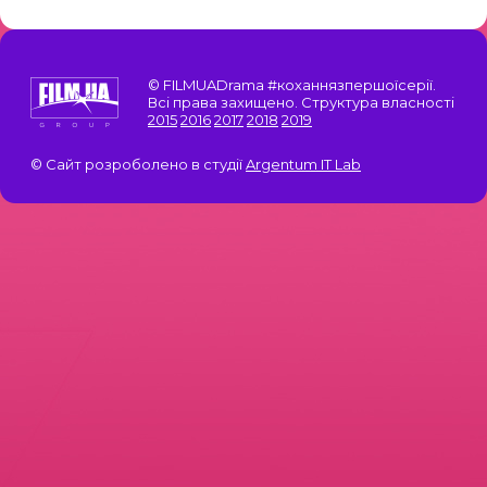
© FILMUADrama #коханнязпершоїсерії.
Всі права захищено. Структура власності
2015
2016
2017
2018
2019
© Сайт розроболено в студії
Argentum IT Lab