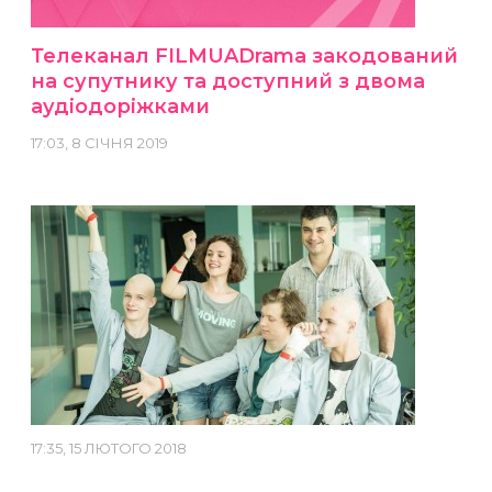
Телеканал FILMUADrama закодований
на супутнику та доступний з двома
аудіодоріжками
17:03, 8 СІЧНЯ 2019
17:35, 15 ЛЮТОГО 2018